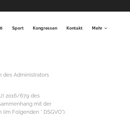
26
Sport
Kongressen
Kontakt
Mehr
n des Administrators
U) 2016/679 des
usammenhang mit der
 (im Folgenden " DSGVO").