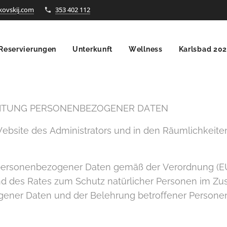
kovskij.com
353 402 112
Reservierungen
Unterkunft
Wellness
Karlsbad 20
ITUNG PERSONENBEZOGENER DATEN
 Website des Administrators und in den Räumlichkeite
 personenbezogener Daten gemäß der Verordnung (E
d des Rates zum Schutz natürlicher Personen im Z
ener Daten und der Belehrung betroffener Personen