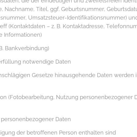
sdaten, die der eindeutigen und zweifelsfreien Ident
e, Nachname, Titel, ggf. Geburtsnummer, Geburtsda
snummer, Umsatzsteuer-Identifikationsnummer) und 
eff (Kontaktdaten – z. B. Kontaktadresse, Telefonn
e Informationen)
B. Bankverbindung)
erfüllung notwendige Daten
schlägigen Gesetze hinausgehende Daten werden i
rson (Fotobearbeitung, Nutzung personenbezogener 
g personenbezogener Daten
ligung der betroffenen Person enthalten sind