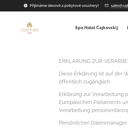
Přijímáme slevové a pobytové vouchery!
sales@caj
Spa Hotel Čajkovskij
ERKLÄRUNG ZUR VERARBE
Diese Erklärung ist auf der
öffentlich zugänglich.
Erklärung zur Verarbeitung
Europäischen Parlaments un
Verarbeitung personenbezog
Persönlicher Datenmanager