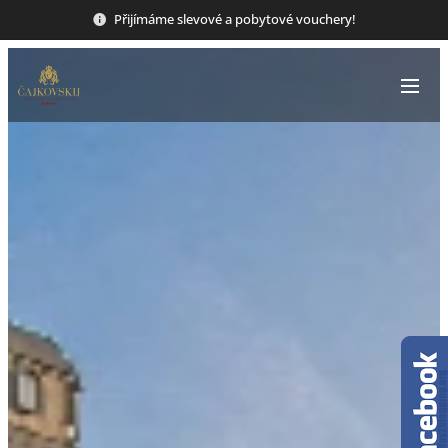
Přijímáme slevové a pobytové vouchery!