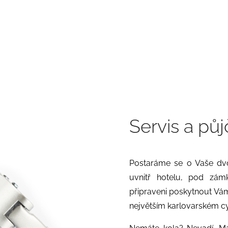
Servis a pů
Postaráme se o Vaše dvo
uvnitř hotelu, pod z
připraveni poskytnout Vám
největším karlovarském cyk