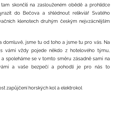
 tam skončili na zaslouženém obědě a prohlídce
azit do Bečova a shlédnout relikviář Svatého
vačních klenotech druhým českým nejvzácnějším
a domluvě, jsme tu od toho a jsme tu pro vás. Na
ní s vámi vždy pojede někdo z hotelového týmu,
 a spoleháme se v tomto směru zásadně sami na
vámi a vaše bezpečí a pohodlí je pro nás to
t zapůjčení horských kol a elektrokol