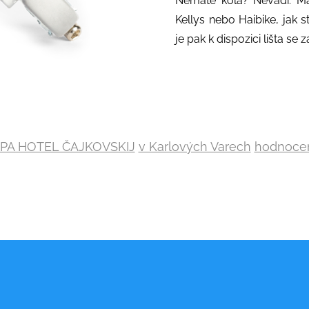
Nemáte kola? Nevadí. Má
Kellys nebo Haibike, jak 
je pak k dispozici lišta se
PA HOTEL ČAJKOVSKIJ
v Karlových Varech
hodnoce