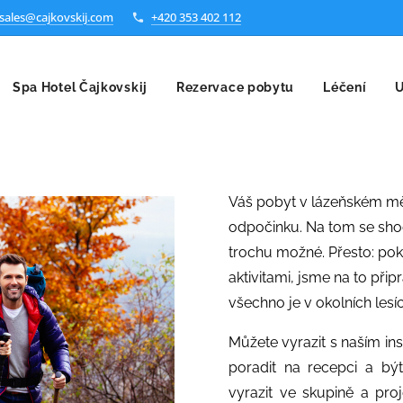
sales@cajkovskij.com
+420 353 402 112
Spa Hotel Čajkovskij
Rezervace pobytu
Léčení
U
Váš pobyt v lázeňském mě
odpočinku. Na tom se sho
trochu možné. Přesto: poku
aktivitami, jsme na to přip
všechno je v okolních les
Můžete vyrazit s naším ins
poradit na recepci a bý
vyrazit ve skupině a pro