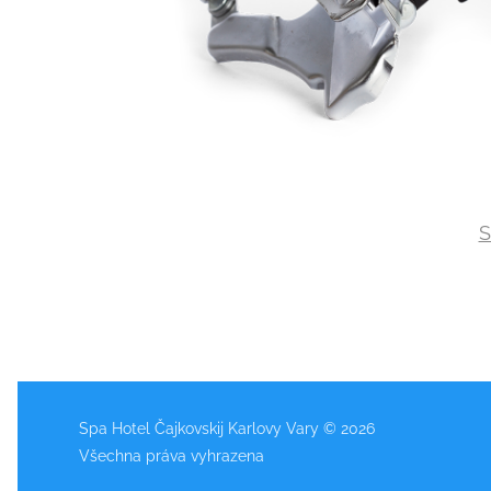
S
Spa Hotel Čajkovskij Karlovy Vary © 2026
Všechna práva vyhrazena