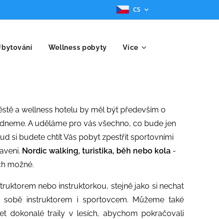
CS
bytování
Wellness pobyty
Více
stě a wellness hotelu by měl být především o
dneme. A uděláme pro vás všechno, co bude jen
d si budete chtít Vás pobyt zpestřit sportovními
raveni.
Nordic walking, turistika, běh nebo kola
-
ích možné.
truktorem nebo instruktorkou, stejně jako si nechat
t sobě instruktorem i sportovcem. Můžeme také
jet dokonalé traily v lesích, abychom pokračovali