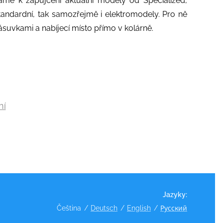
me k zapůjčení aktuální modely od Specialized,
standardní, tak samozřejmě i elektromodely. Pro ně
 zásuvkami a nabíjecí místo přímo v kolárně.
ní
Jazyky
Čeština
Deutsch
English
Русский