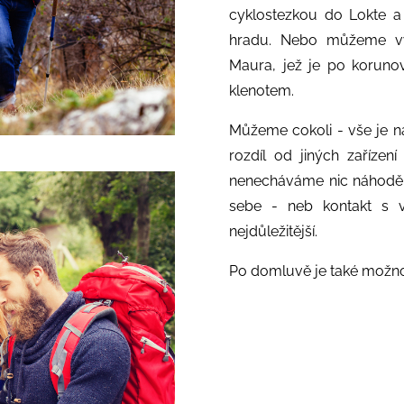
cyklostezkou do Lokte a
hradu. Nebo můžeme vyr
Maura, jež je po koruno
klenotem.
Můžeme cokoli - vše je n
rozdíl od jiných zaříze
nenecháváme nic náhodě
sebe - neb kontakt s 
nejdůležitější.
Po domluvě je také možnos