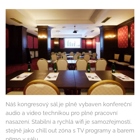
Náš kongresový sál je plně vybaven konfereční
audio a video technikou pro plné pracovní
nasazení. Stabilní a rychlá wifi je samozřejmostí,
stejně jako chill out zóna s TV programy a barem
přímo v sálu.