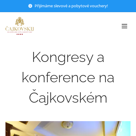
Přijímáme slevové a pobytové vouchery!
Kongresy a
konference na
Čajkovském