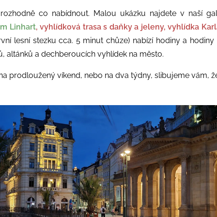
 rozhodně co nabídnout. Malou ukázku najdete v naší gale
rum
Linhart
, vyhlídková trasa s daňky a jeleny, vyhlídka Ka
první lesní stezku cca. 5 minut chůze) nabízí hodiny a hodin
, altánků a dechberoucích vyhlídek na město.
 na prodloužený víkend, nebo na dva týdny, slibujeme vám, ž