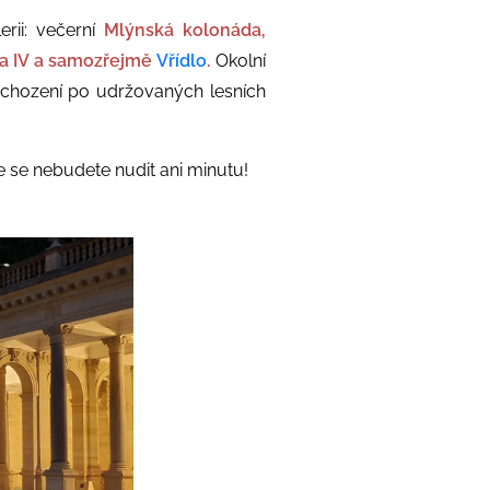
rii: večerní
Mlýnská kolonáda,
rla IV a samozřejmě
Vřídlo
.
Okolní
y chození po udržovaných lesních
e se nebudete nudit ani minutu!