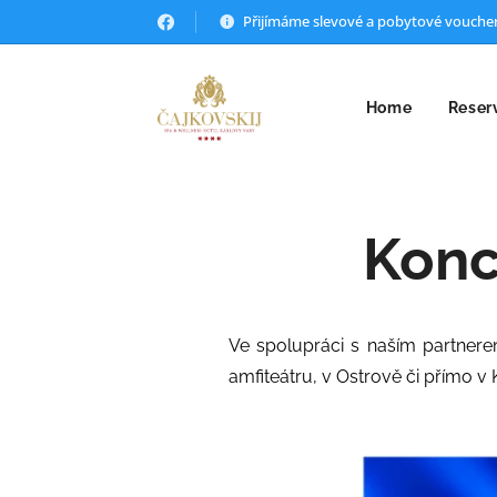
Přijímáme slevové a pobytové vouche
Home
Reser
Konc
Ve spolupráci s naším partner
amfiteátru, v Ostrově či přímo v 