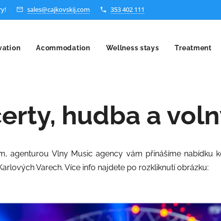
ry!
sales@cajkovskij.com
353 402 111
vation
Acommodation
Wellness stays
Treatment
erty, hudba a voln
em, agenturou Vlny Music agency vám přinášíme nabídku 
Karlových Varech. Více info najdete po rozkliknutí obrázku: