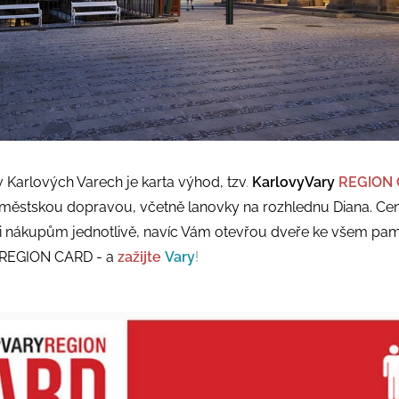
Karlových Varech je karta výhod, tzv
.
KarlovyVary
REGION 
městskou dopravou, včetně lanovky na rozhlednu Diana. Ceny
i nákupům jednotlivě, navíc Vám otevřou dveře ke všem pam
V REGION CARD - a
zažijte
Vary
!