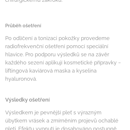
Průběh ošetření
Po odlíčení a tonizaci pokožky provedeme
radiofrekvenční ošetření pomocí speciální
hlavice. Pro podporu výsledků se na závěr
každého sezení aplikují kosmetické přípravky −
liftingová kaviárová maska a kyselina
hyaluronová.
Výsledky ošetření
Výsledkem je pevnější pleť s výrazným
úbytkem vrásek a zmírněním projevů ochablé
pleti. Efektu vypnutí je dosahováno postupně