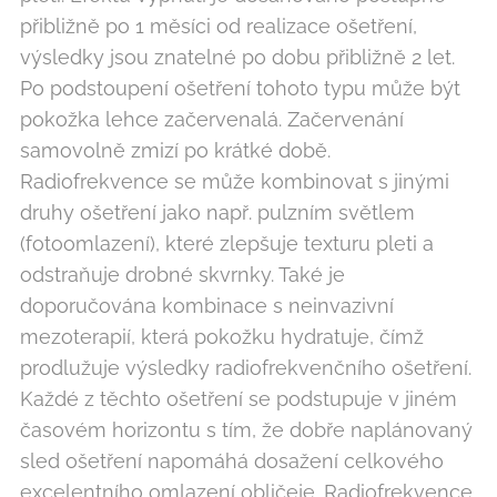
přibližně po 1 měsíci od realizace ošetření,
výsledky jsou znatelné po dobu přibližně 2 let.
Po podstoupení ošetření tohoto typu může být
pokožka lehce začervenalá. Začervenání
samovolně zmizí po krátké době.
Radiofrekvence se může kombinovat s jinými
druhy ošetření jako např. pulzním světlem
(fotoomlazení), které zlepšuje texturu pleti a
odstraňuje drobné skvrnky. Také je
doporučována kombinace s neinvazivní
mezoterapií, která pokožku hydratuje, čímž
prodlužuje výsledky radiofrekvenčního ošetření.
Každé z těchto ošetření se podstupuje v jiném
časovém horizontu s tím, že dobře naplánovaný
sled ošetření napomáhá dosažení celkového
excelentního omlazení obličeje. Radiofrekvence