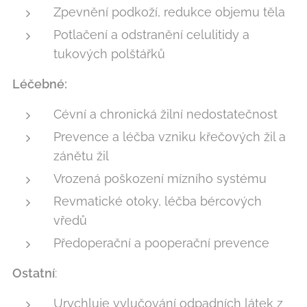
Zpevnění podkoží, redukce objemu těla
Potlačení a odstranění celulitidy a
tukových polštářků
Léčebné:
Cévní a chronická žilní nedostatečnost
Prevence a léčba vzniku křečových žil a
zánětu žil
Vrozená poškození mízního systému
Revmatické otoky, léčba bércových
vředů
Předoperační a pooperační prevence
Ostatní
:
Urychluje vylučování odpadních látek z