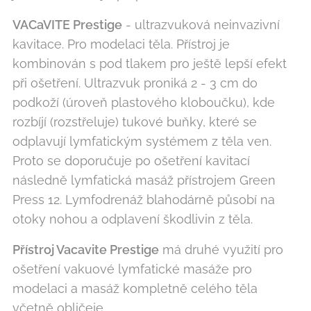
VACaVITE Prestige
- ultrazvuková neinvazivní
kavitace. Pro modelaci těla. Přístroj je
kombinován s pod tlakem pro ještě lepší efekt
při ošetření. Ultrazvuk proniká 2 - 3 cm do
podkoží (úroveň plastového kloboučku), kde
rozbíjí (rozstřeluje) tukové buňky, které se
odplavují lymfatickým systémem z těla ven.
Proto se doporučuje po ošetření kavitací
následně lymfatická masáž přístrojem Green
Press 12. Lymfodrenáž blahodárně působí na
otoky nohou a odplavení škodlivin z těla.
Přístroj Vacavite Prestige
má druhé využití pro
ošetření vakuové lymfatické masáže pro
modelaci a masáž kompletně celého těla
včetně obličeje.