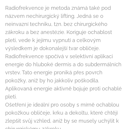
Radiofrekvence je metoda známá také pod
názvem nechirurgický lifting. Jedná se o
neinvazní techniku, tzn. bez chirurgického
zákroku a bez anestézie. Koriguje ochablost
pleti, vede k jejímu vypnutí a celkovým
výsledkem je dokonalejší tvar obličeje.
Radiofrekvence spočívá v selektivní aplikaci
energie do hluboké dermis a do subdermálních
vrstev. Tato energie proniká přes povrch
pokožky, aniž by ho jakkoliv poškodila.
Aplikovaná energie aktivně bojuje proti ochablé
pleti.
Ošetření je ideální pro osoby s mírně ochablou
pokožkou obličeje, krku a dekoltu, které chtějí
zlepšit svůj vzhled, aniž by se musely uchýlit k
chirurgickému zákroku.