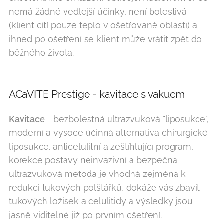
nemá žádné vedlejší účinky, není bolestivá
(klient cítí pouze teplo v ošetřované oblasti) a
ihned po ošetření se klient může vrátit zpět do
běžného života.
ACaVITE Prestige - kavitace s vakuem
Kavitace
= bezbolestná ultrazvuková "liposukce",
moderní a vysoce účinná alternativa chirurgické
liposukce. anticelulitní a zeštíhlující program,
korekce postavy neinvazivní a bezpečná
ultrazvuková metoda je vhodná zejména k
redukci tukových polštářků, dokáže vás zbavit
tukových ložisek a celulitidy a výsledky jsou
jasně viditelné již po prvním ošetření.